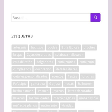
Buscar:
ETIQUETAS
artesania
bautizos
bodas
Bote lápices
broches
brujas
Cajas decoradas
calabaza halloween
cola de ratón
colgadores
comuniones
comunión
cumpleaños
decoracion
detalles dulces
detalles personalizados
eventos
fiestas
fofuchas
Fofulápiz
goma eva
Gorjuss
hadas
halloween
hecho a mano
imanes
joyeros
letras decoradas
llaveros
manualidades
marca páginas
masa flexible
muñecos planos
nacimiento
Navidad