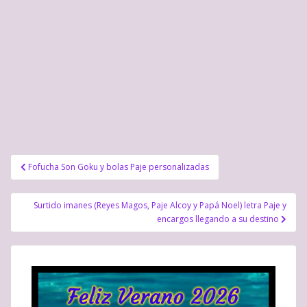
)
a
)
Navegación
Fofucha Son Goku y bolas Paje personalizadas
de
entradas
Surtido imanes (Reyes Magos, Paje Alcoy y Papá Noel) letra Paje y
encargos llegando a su destino