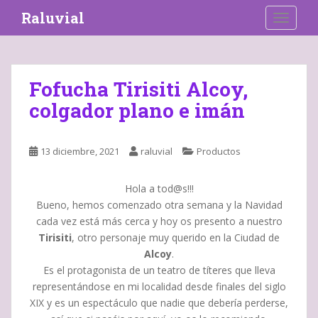
S
Raluvial
TOGGLE
k
i
p
t
Fofucha Tirisiti Alcoy,
o
colgador plano e imán
m
a
i
13 diciembre, 2021
raluvial
Productos
n
c
o
Hola a tod@s!!!
n
Bueno, hemos comenzado otra semana y la Navidad
t
cada vez está más cerca y hoy os presento a nuestro
e
Tirisiti
, otro personaje muy querido en la Ciudad de
n
Alcoy
.
t
Es el protagonista de un teatro de títeres que lleva
representándose en mi localidad desde finales del siglo
XIX y es un espectáculo que nadie que debería perderse,