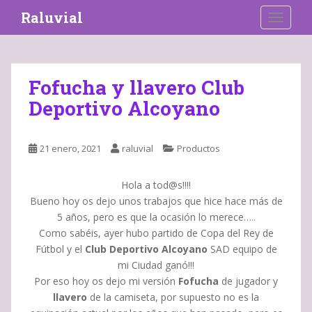
S
Raluvial
TOGGLE
k
i
p
t
Fofucha y llavero Club
o
Deportivo Alcoyano
m
a
i
21 enero, 2021
raluvial
Productos
n
c
o
Hola a tod@s!!!!
n
Bueno hoy os dejo unos trabajos que hice hace más de
t
5 años, pero es que la ocasión lo merece…..
e
Como sabéis, ayer hubo partido de Copa del Rey de
n
Fútbol y el
Club Deportivo Alcoyano
SAD equipo de
t
mi Ciudad ganó!!!
Por eso hoy os dejo mi versión
Fofucha
de jugador y
llavero
de la camiseta, por supuesto no es la