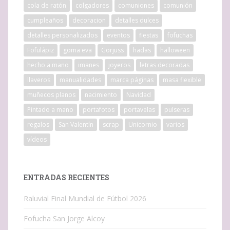
cola de ratón
colgadores
comuniones
comunión
cumpleaños
decoracion
detalles dulces
detalles personalizados
eventos
fiestas
fofuchas
Fofulápiz
goma eva
Gorjuss
hadas
halloween
hecho a mano
imanes
joyeros
letras decoradas
llaveros
manualidades
marca páginas
masa flexible
muñecos planos
nacimiento
Navidad
Pintado a mano
portafotos
portavelas
pulseras
regalos
San Valentín
scrap
Unicornio
varios
vídeos
ENTRADAS RECIENTES
Raluvial Final Mundial de Fútbol 2026
Fofucha San Jorge Alcoy