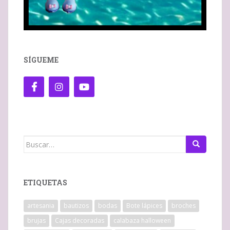
SÍGUEME
Buscar:
ETIQUETAS
artesania
bautizos
bodas
Bote lápices
broches
brujas
Cajas decoradas
calabaza halloween