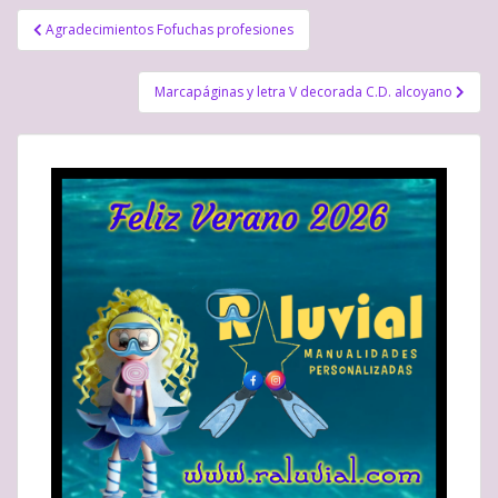
Navegación
Agradecimientos Fofuchas profesiones
de
entradas
Marcapáginas y letra V decorada C.D. alcoyano