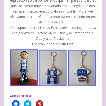
equipación actual por los años que han pasado, pero es
que me siento muy emocionada por la alegría que nos
dio ayer nuestro equipo y ahora si que la «Moral del
Alcoyano» es todavía más conocida en el mundo entero
de lo que ya era….
Por supuesto muchísimas Felicidades a los Jugadores, a
ese pedazo de Portero «Nivel Dios», al Entrenador, al
Club y a su Presidente.
Enhorabuena y a disfrutar!!!!
Comparte esto:
H
H
H