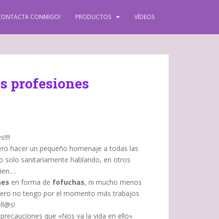
CONTACTA CONMIGO!
PRODUCTOS
VÍDEOS
s profesiones
!!!!
iero hacer un pequeño homenaje a todas las
o solo sanitariamente hablando, en otros
ien….
nes
en forma de
fofuchas
, ni mucho menos
pero no tengo por el momento más trabajos
ll@s!
precauciones que «Nos va la vida en ello»