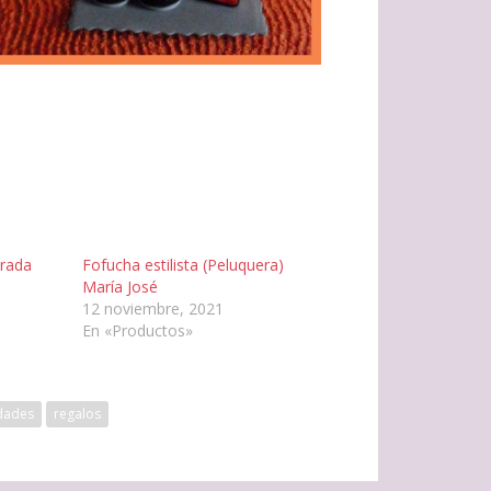
orada
Fofucha estilista (Peluquera)
María José
12 noviembre, 2021
En «Productos»
dades
regalos