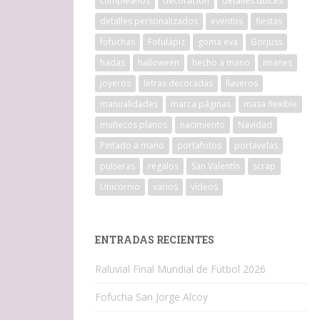
cumpleaños
decoracion
detalles dulces
detalles personalizados
eventos
fiestas
fofuchas
Fofulápiz
goma eva
Gorjuss
hadas
halloween
hecho a mano
imanes
joyeros
letras decoradas
llaveros
manualidades
marca páginas
masa flexible
muñecos planos
nacimiento
Navidad
Pintado a mano
portafotos
portavelas
pulseras
regalos
San Valentín
scrap
Unicornio
varios
vídeos
ENTRADAS RECIENTES
Raluvial Final Mundial de Fútbol 2026
Fofucha San Jorge Alcoy