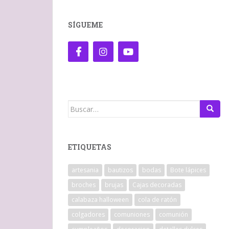
SÍGUEME
Buscar:
ETIQUETAS
artesania
bautizos
bodas
Bote lápices
broches
brujas
Cajas decoradas
calabaza halloween
cola de ratón
colgadores
comuniones
comunión