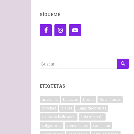
SÍGUEME
Buscar:
ETIQUETAS
artesania
bautizos
bodas
Bote lápices
broches
brujas
Cajas decoradas
calabaza halloween
cola de ratón
colgadores
comuniones
comunión