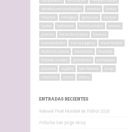
cumpleaños
decoracion
detalles dulces
detalles personalizados
eventos
fiestas
fofuchas
Fofulápiz
goma eva
Gorjuss
hadas
halloween
hecho a mano
imanes
joyeros
letras decoradas
llaveros
manualidades
marca páginas
masa flexible
muñecos planos
nacimiento
Navidad
Pintado a mano
portafotos
portavelas
pulseras
regalos
San Valentín
scrap
Unicornio
varios
vídeos
ENTRADAS RECIENTES
Raluvial Final Mundial de Fútbol 2026
Fofucha San Jorge Alcoy