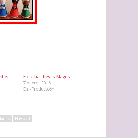
ritas
Fofuchas Reyes Magos
7 enero, 2016
En «Productos»
dades
Navidad