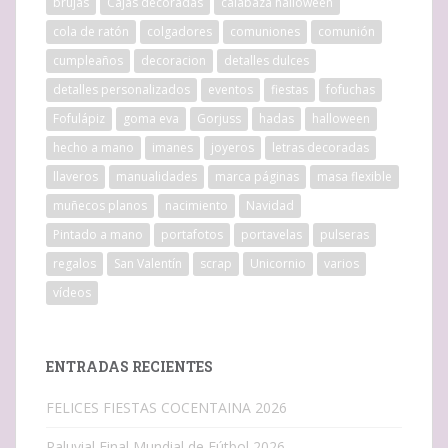
brujas
Cajas decoradas
calabaza halloween
cola de ratón
colgadores
comuniones
comunión
cumpleaños
decoracion
detalles dulces
detalles personalizados
eventos
fiestas
fofuchas
Fofulápiz
goma eva
Gorjuss
hadas
halloween
hecho a mano
imanes
joyeros
letras decoradas
llaveros
manualidades
marca páginas
masa flexible
muñecos planos
nacimiento
Navidad
Pintado a mano
portafotos
portavelas
pulseras
regalos
San Valentín
scrap
Unicornio
varios
vídeos
ENTRADAS RECIENTES
FELICES FIESTAS COCENTAINA 2026
Raluvial Final Mundial de Fútbol 2026