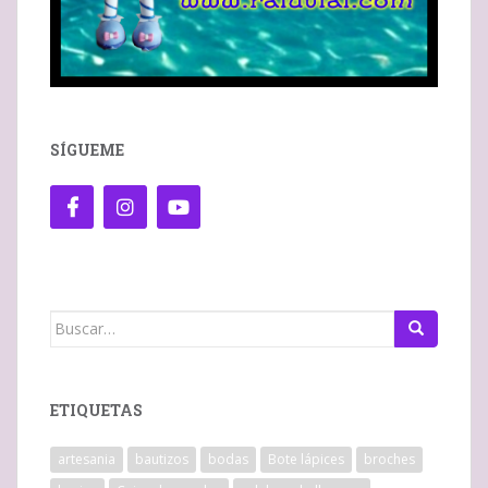
SÍGUEME
Buscar:
ETIQUETAS
artesania
bautizos
bodas
Bote lápices
broches