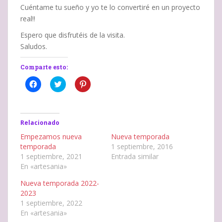
Cuéntame tu sueño y yo te lo convertiré en un proyecto
real!!
Espero que disfrutéis de la visita.
Saludos.
Comparte esto:
H
H
H
a
a
a
z
z
z
c
c
c
l
l
l
i
i
i
c
c
c
Relacionado
p
p
p
a
a
a
Empezamos nueva
Nueva temporada
r
r
r
temporada
1 septiembre, 2016
a
a
a
c
c
c
1 septiembre, 2021
Entrada similar
o
o
o
En «artesania»
m
m
m
p
p
p
a
a
a
Nueva temporada 2022-
r
r
r
t
t
t
2023
i
i
i
1 septiembre, 2022
r
r
r
e
e
e
En «artesania»
n
n
n