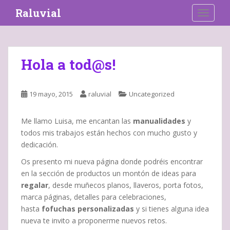
S
Raluvial
TOGGLE
k
i
p
t
Hola a tod@s!
o
m
a
19 mayo, 2015
raluvial
Uncategorized
i
n
Me llamo Luisa, me encantan las
manualidades
y
c
todos mis trabajos están hechos con mucho gusto y
o
dedicación.
n
t
Os presento mi nueva página donde podréis encontrar
e
en la sección de productos un montón de ideas para
n
regalar
, desde muñecos planos, llaveros, porta fotos,
t
marca páginas, detalles para celebraciones,
hasta
fofuchas
personalizadas
y si tienes alguna idea
nueva te invito a proponerme nuevos retos.