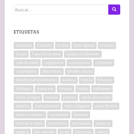
Buscar:
ETIQUETAS
artesania
bautizos
bodas
Bote lápices
broches
brujas
Cajas decoradas
calabaza halloween
cola de ratón
colgadores
comuniones
comunión
cumpleaños
decoracion
detalles dulces
detalles personalizados
eventos
fiestas
fofuchas
Fofulápiz
goma eva
Gorjuss
hadas
halloween
hecho a mano
imanes
joyeros
letras decoradas
llaveros
manualidades
marca páginas
masa flexible
muñecos planos
nacimiento
Navidad
Pintado a mano
portafotos
portavelas
pulseras
regalos
San Valentín
scrap
Unicornio
varios