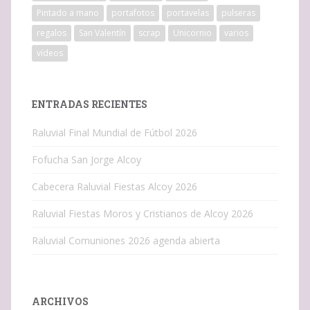
Pintado a mano
portafotos
portavelas
pulseras
regalos
San Valentín
scrap
Unicornio
varios
vídeos
ENTRADAS RECIENTES
Raluvial Final Mundial de Fútbol 2026
Fofucha San Jorge Alcoy
Cabecera Raluvial Fiestas Alcoy 2026
Raluvial Fiestas Moros y Cristianos de Alcoy 2026
Raluvial Comuniones 2026 agenda abierta
ARCHIVOS