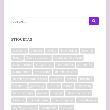
Buscar:
ETIQUETAS
artesania
bautizos
bodas
Bote lápices
broches
brujas
Cajas decoradas
calabaza halloween
cola de ratón
colgadores
comuniones
comunión
cumpleaños
decoracion
detalles dulces
detalles personalizados
eventos
fiestas
fofuchas
Fofulápiz
goma eva
Gorjuss
hadas
halloween
hecho a mano
imanes
joyeros
letras decoradas
llaveros
manualidades
marca páginas
masa flexible
muñecos planos
nacimiento
Navidad