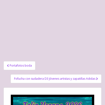
e
v
u
v
a
e
a
)
v
)
a
)
Navegación
Portafotos boda
de
entradas
Fofucha con sudadera D3 Jóvenes artistas y zapatillas Adidas