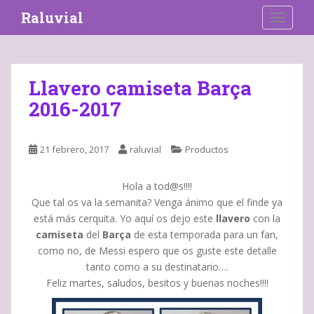
S
Raluvial
TOGGLE
k
i
p
t
Llavero camiseta Barça
o
2016-2017
m
a
i
21 febrero, 2017
raluvial
Productos
n
c
o
Hola a tod@s!!!!
n
Que tal os va la semanita? Venga ánimo que el finde ya
t
está más cerquita. Yo aquí os dejo este
llavero
con la
e
camiseta
del
Barça
de esta temporada para un fan,
n
como no, de Messi espero que os guste este detalle
t
tanto como a su destinatario….
Feliz martes, saludos, besitos y buenas noches!!!!