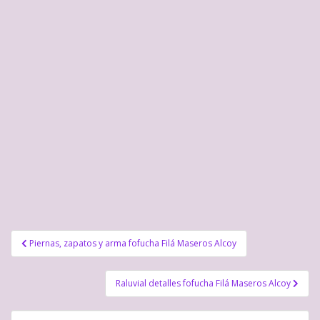
Navegación
Piernas, zapatos y arma fofucha Filá Maseros Alcoy
de
entradas
Raluvial detalles fofucha Filá Maseros Alcoy