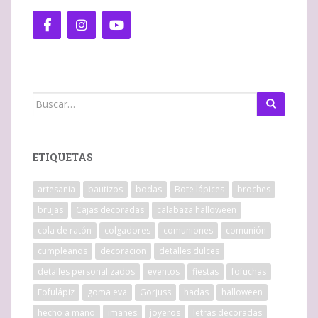
Buscar:
ETIQUETAS
artesania
bautizos
bodas
Bote lápices
broches
brujas
Cajas decoradas
calabaza halloween
cola de ratón
colgadores
comuniones
comunión
cumpleaños
decoracion
detalles dulces
detalles personalizados
eventos
fiestas
fofuchas
Fofulápiz
goma eva
Gorjuss
hadas
halloween
hecho a mano
imanes
joyeros
letras decoradas