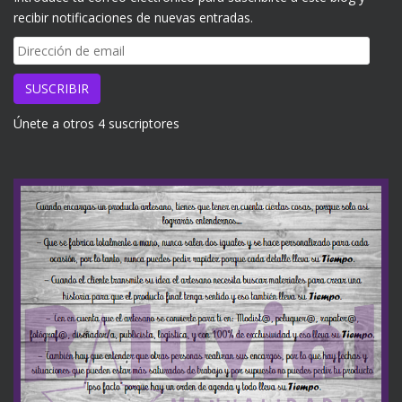
recibir notificaciones de nuevas entradas.
Dirección
de
email
SUSCRIBIR
Únete a otros 4 suscriptores