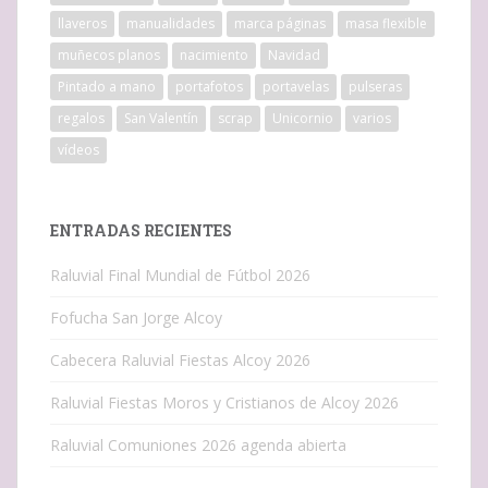
llaveros
manualidades
marca páginas
masa flexible
muñecos planos
nacimiento
Navidad
Pintado a mano
portafotos
portavelas
pulseras
regalos
San Valentín
scrap
Unicornio
varios
vídeos
ENTRADAS RECIENTES
Raluvial Final Mundial de Fútbol 2026
Fofucha San Jorge Alcoy
Cabecera Raluvial Fiestas Alcoy 2026
Raluvial Fiestas Moros y Cristianos de Alcoy 2026
Raluvial Comuniones 2026 agenda abierta