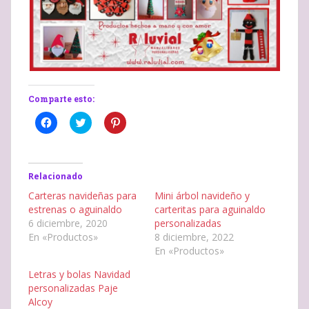
Comparte esto:
H
H
H
a
a
a
z
z
z
c
c
c
l
l
l
i
i
i
c
c
c
Relacionado
p
p
p
a
a
a
Carteras navideñas para
Mini árbol navideño y
r
r
r
estrenas o aguinaldo
carteritas para aguinaldo
a
a
a
c
c
c
6 diciembre, 2020
personalizadas
o
o
o
En «Productos»
8 diciembre, 2022
m
m
m
p
p
p
En «Productos»
a
a
a
r
r
r
t
t
t
Letras y bolas Navidad
i
i
i
personalizadas Paje
r
r
r
e
e
e
Alcoy
n
n
n