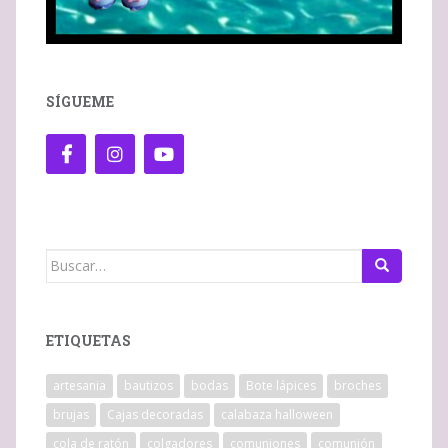
SÍGUEME
Buscar:
ETIQUETAS
artesania
bautizos
bodas
Bote lápices
broches
brujas
Cajas decoradas
calabaza halloween
cola de ratón
colgadores
comuniones
comunión