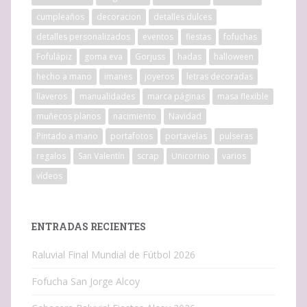
cumpleaños
decoracion
detalles dulces
detalles personalizados
eventos
fiestas
fofuchas
Fofulápiz
goma eva
Gorjuss
hadas
halloween
hecho a mano
imanes
joyeros
letras decoradas
llaveros
manualidades
marca páginas
masa flexible
muñecos planos
nacimiento
Navidad
Pintado a mano
portafotos
portavelas
pulseras
regalos
San Valentín
scrap
Unicornio
varios
vídeos
ENTRADAS RECIENTES
Raluvial Final Mundial de Fútbol 2026
Fofucha San Jorge Alcoy