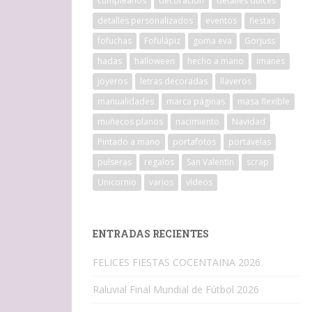
cumpleaños
decoracion
detalles dulces
detalles personalizados
eventos
fiestas
fofuchas
Fofulápiz
goma eva
Gorjuss
hadas
halloween
hecho a mano
imanes
joyeros
letras decoradas
llaveros
manualidades
marca páginas
masa flexible
muñecos planos
nacimiento
Navidad
Pintado a mano
portafotos
portavelas
pulseras
regalos
San Valentín
scrap
Unicornio
varios
vídeos
ENTRADAS RECIENTES
FELICES FIESTAS COCENTAINA 2026
Raluvial Final Mundial de Fútbol 2026