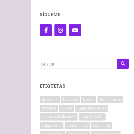
SÍGUEME
Buscar:
ETIQUETAS
artesania
bautizos
bodas
Bote lápices
broches
brujas
Cajas decoradas
calabaza halloween
cola de ratón
colgadores
comuniones
comunión