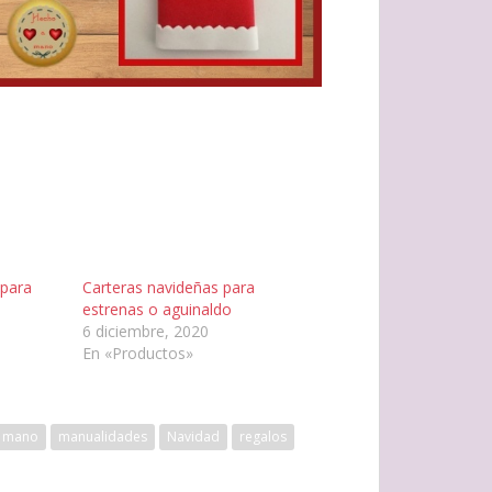
 para
Carteras navideñas para
estrenas o aguinaldo
6 diciembre, 2020
En «Productos»
a mano
manualidades
Navidad
regalos