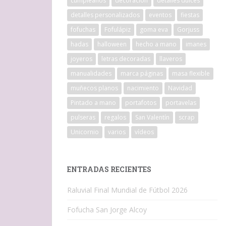
cumpleaños
decoracion
detalles dulces
detalles personalizados
eventos
fiestas
fofuchas
Fofulápiz
goma eva
Gorjuss
hadas
halloween
hecho a mano
imanes
joyeros
letras decoradas
llaveros
manualidades
marca páginas
masa flexible
muñecos planos
nacimiento
Navidad
Pintado a mano
portafotos
portavelas
pulseras
regalos
San Valentín
scrap
Unicornio
varios
vídeos
ENTRADAS RECIENTES
Raluvial Final Mundial de Fútbol 2026
Fofucha San Jorge Alcoy