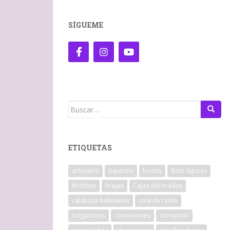
SÍGUEME
Buscar:
ETIQUETAS
artesania
bautizos
bodas
Bote lápices
broches
brujas
Cajas decoradas
calabaza halloween
cola de ratón
colgadores
comuniones
comunión