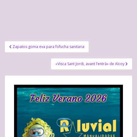
Navegación
Zapatos goma eva para fofucha sanitaria
de
entradas
«Visca Sant Jordi, avant l’entrà» de Alcoy