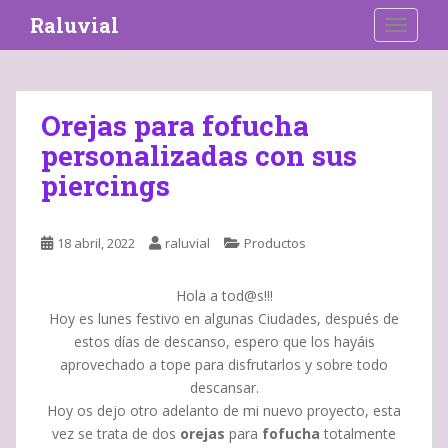
S
Raluvial
TOGGLE
k
i
p
t
Orejas para fofucha
o
personalizadas con sus
m
a
piercings
i
n
c
18 abril, 2022
raluvial
Productos
o
n
Hola a tod@s!!!
t
Hoy es lunes festivo en algunas Ciudades, después de
e
estos días de descanso, espero que los hayáis
n
aprovechado a tope para disfrutarlos y sobre todo
t
descansar.
Hoy os dejo otro adelanto de mi nuevo proyecto, esta
vez se trata de dos
orejas
para
fofucha
totalmente