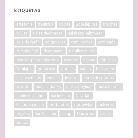
ETIQUETAS
artesania
bautizos
bodas
Bote lápices
broches
brujas
Cajas decoradas
calabaza halloween
cola de ratón
colgadores
comuniones
comunión
cumpleaños
decoracion
detalles dulces
detalles personalizados
eventos
fiestas
fofuchas
Fofulápiz
goma eva
Gorjuss
hadas
halloween
hecho a mano
imanes
joyeros
letras decoradas
llaveros
manualidades
marca páginas
masa flexible
muñecos planos
nacimiento
Navidad
Pintado a mano
portafotos
portavelas
pulseras
regalos
San Valentín
scrap
Unicornio
varios
vídeos