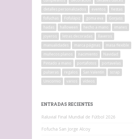
cumpleaños
decoracion
detalles dulces
detalles personalizados
eventos
fiestas
fofuchas
Fofulápiz
goma eva
Gorjuss
hadas
halloween
hecho a mano
imanes
joyeros
letras decoradas
llaveros
manualidades
marca páginas
masa flexible
muñecos planos
nacimiento
Navidad
Pintado a mano
portafotos
portavelas
pulseras
regalos
San Valentín
scrap
Unicornio
varios
vídeos
ENTRADAS RECIENTES
Raluvial Final Mundial de Fútbol 2026
Fofucha San Jorge Alcoy