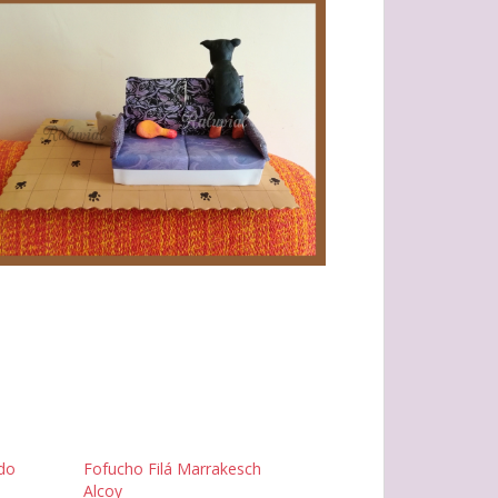
do
Fofucho Filá Marrakesch
Alcoy