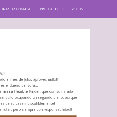
CONTACTA CONMIGO!
PRODUCTOS
VÍDEOS
s!!!
do el mes de Julio, aprovechadlo!!!!
n es el dueño del sofá…
de
masa flexible
Kinder, que con su mirada
tranquilo ocupando un segundo plano, así que
s de su casa indiscutiblemente!!!
frutar, pero siempre con responsabilidad!!!!