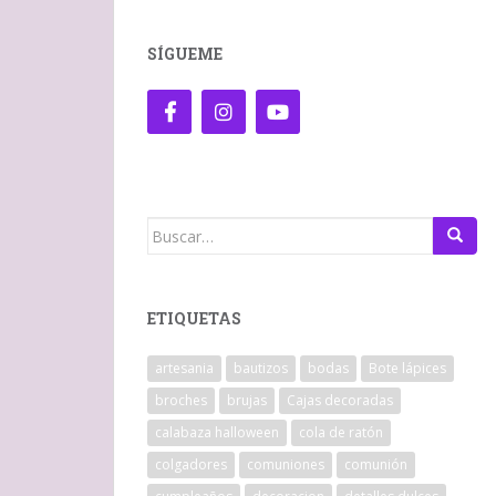
SÍGUEME
Buscar:
ETIQUETAS
artesania
bautizos
bodas
Bote lápices
broches
brujas
Cajas decoradas
calabaza halloween
cola de ratón
colgadores
comuniones
comunión