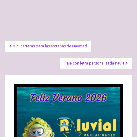
Navegación
Mini carteras para las estrenas de Navidad
de
entradas
Paje con letra personalizada Paula