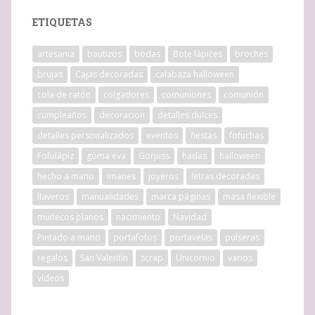
ETIQUETAS
artesania
bautizos
bodas
Bote lápices
broches
brujas
Cajas decoradas
calabaza halloween
cola de ratón
colgadores
comuniones
comunión
cumpleaños
decoracion
detalles dulces
detalles personalizados
eventos
fiestas
fofuchas
Fofulápiz
goma eva
Gorjuss
hadas
halloween
hecho a mano
imanes
joyeros
letras decoradas
llaveros
manualidades
marca páginas
masa flexible
muñecos planos
nacimiento
Navidad
Pintado a mano
portafotos
portavelas
pulseras
regalos
San Valentín
scrap
Unicornio
varios
vídeos