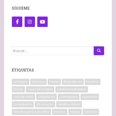
SÍGUEME
Buscar:
ETIQUETAS
artesania
bautizos
bodas
Bote lápices
broches
brujas
Cajas decoradas
calabaza halloween
cola de ratón
colgadores
comuniones
comunión
cumpleaños
decoracion
detalles dulces
detalles personalizados
eventos
fiestas
fofuchas