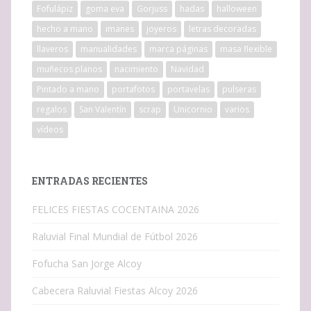
Fofulápiz
goma eva
Gorjuss
hadas
halloween
hecho a mano
imanes
joyeros
letras decoradas
llaveros
manualidades
marca páginas
masa flexible
muñecos planos
nacimiento
Navidad
Pintado a mano
portafotos
portavelas
pulseras
regalos
San Valentín
scrap
Unicornio
varios
vídeos
ENTRADAS RECIENTES
FELICES FIESTAS COCENTAINA 2026
Raluvial Final Mundial de Fútbol 2026
Fofucha San Jorge Alcoy
Cabecera Raluvial Fiestas Alcoy 2026