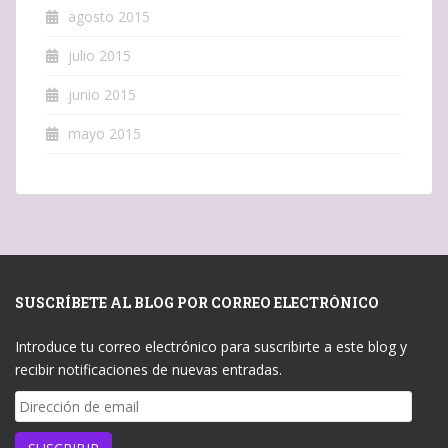
agosto 2015
julio 2015
junio 2015
mayo 2015
SUSCRÍBETE AL BLOG POR CORREO ELECTRÓNICO
Introduce tu correo electrónico para suscribirte a este blog y
recibir notificaciones de nuevas entradas.
Dirección
de
email