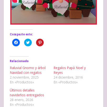
Comparte esto:
H
H
H
a
a
a
z
z
z
c
c
c
l
l
l
i
i
i
c
c
c
Relacionado
p
p
p
a
a
a
Raluvial Gnomo y árbol
Regalos Papá Noel y
r
r
r
Navidad con regalos
Reyes
a
a
a
c
c
c
2 noviembre, 2025
24 diciembre, 2016
o
o
o
En «Productos»
En «Productos»
m
m
m
p
p
p
a
a
a
Últimos detalles
r
r
r
t
t
t
navideños entregados
i
i
i
28 enero, 2026
r
r
r
e
e
e
En «Productos»
n
n
n