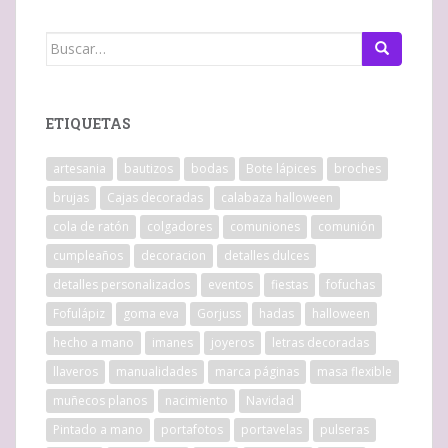
Buscar:
ETIQUETAS
artesania
bautizos
bodas
Bote lápices
broches
brujas
Cajas decoradas
calabaza halloween
cola de ratón
colgadores
comuniones
comunión
cumpleaños
decoracion
detalles dulces
detalles personalizados
eventos
fiestas
fofuchas
Fofulápiz
goma eva
Gorjuss
hadas
halloween
hecho a mano
imanes
joyeros
letras decoradas
llaveros
manualidades
marca páginas
masa flexible
muñecos planos
nacimiento
Navidad
Pintado a mano
portafotos
portavelas
pulseras