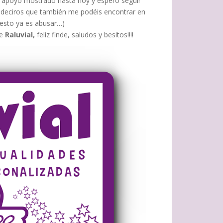
 apoyo mostrado hasta hoy y espero seguir
 y deciros que también me podéis encontrar en
 esto ya es abusar…)
de
Raluvial,
feliz finde, saludos y besitos!!!!