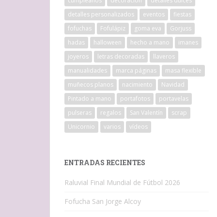
cumpleaños
decoracion
detalles dulces
detalles personalizados
eventos
fiestas
fofuchas
Fofulápiz
goma eva
Gorjuss
hadas
halloween
hecho a mano
imanes
joyeros
letras decoradas
llaveros
manualidades
marca páginas
masa flexible
muñecos planos
nacimiento
Navidad
Pintado a mano
portafotos
portavelas
pulseras
regalos
San Valentín
scrap
Unicornio
varios
vídeos
ENTRADAS RECIENTES
Raluvial Final Mundial de Fútbol 2026
Fofucha San Jorge Alcoy