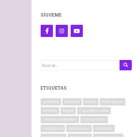
SÍGUEME
Buscar:
ETIQUETAS
artesania
bautizos
bodas
Bote lápices
broches
brujas
Cajas decoradas
calabaza halloween
cola de ratón
colgadores
comuniones
comunión